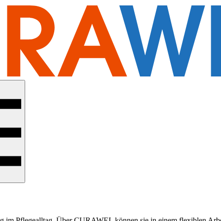
itrag im Pflegealltag. Über CURAWEL können sie in einem flexiblen Arb